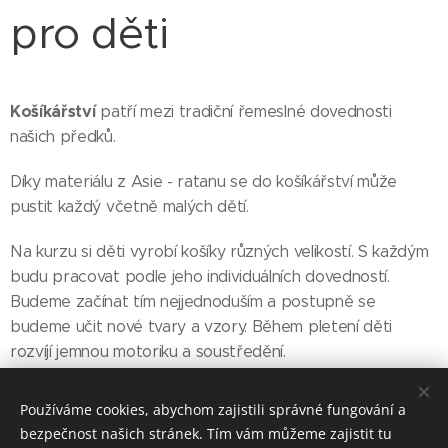
pro děti
Košíkářství
patří mezi tradiční řemeslné dovednosti
našich předků.
Díky materiálu z Asie - ratanu se do košíkářství může
pustit každý včetně malých dětí.
Na kurzu si děti vyrobí košíky různých velikostí. S každým
budu pracovat podle jeho individuálních dovedností.
Budeme začínat tím nejjednoduším a postupně se
budeme učit nové tvary a vzory. Během pletení děti
rozvíjí jemnou motoriku a soustředění.
LEKTOR:
Jana Váňová
Používáme cookies, abychom zajistili správné fungování a
bezpečnost našich stránek. Tím vám můžeme zajistit tu
Kurz je dočasně pozastaven.